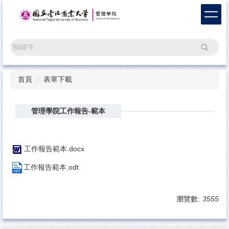
跳
到
主
要
搜尋
內
容
區
首頁
表單下載
管理學院工作報告-範本
工作報告範本.docx
工作報告範本.odt
瀏覽數:
3555