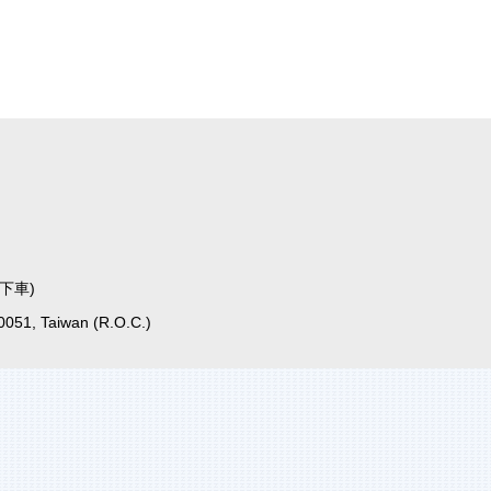
下車)
10051, Taiwan (R.O.C.)